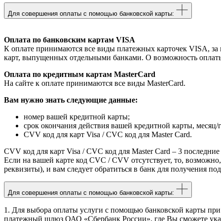
Для совершения оплаты с помощью банковской карты:
Оплата по банковским картам VISA
К оплате принимаются все виды платежных карточек VISA, за ис
карт, выпущенных отдельными банками. О возможность оплаты 
Оплата по кредитным картам MasterCard
На сайте к оплате принимаются все виды MasterCard.
Вам нужно знать следующие данные:
номер вашей кредитной карты;
cрок окончания действия вашей кредитной карты, месяц/г
CVV код для карт Visa / CVC код для Master Card.
CVV код для карт Visa / CVC код для Master Card – 3 последни
Если на вашей карте код CVC / CVV отсутствует, то, возможно, 
реквизиты), и вам следует обратиться в банк для получения п
Для совершения оплаты с помощью банковской карты:
1. Для выбора оплаты услуги с помощью банковской карты при
платежный шлюз ОАО «Сбербанк России», где Вы сможете указ