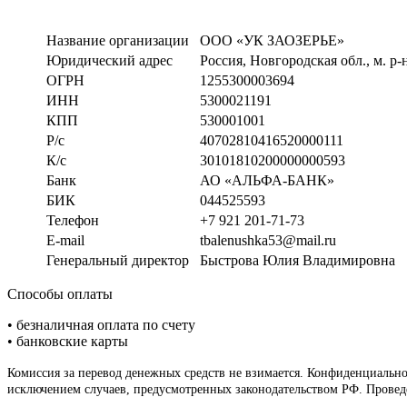
Название организации
ООО «УК ЗАОЗЕРЬЕ»
Юридический адрес
Россия, Новгородская обл., м. р
ОГРН
1255300003694
ИНН
5300021191
КПП
530001001
Р/с
40702810416520000111
К/с
30101810200000000593
Банк
АО «АЛЬФА-БАНК»
БИК
044525593
Телефон
+7 921 201-71-73
E-mail
tbalenushka53@mail.ru
Генеральный директор
Быстрова Юлия Владимировна
Способы оплаты
• безналичная оплата по счету
• банковские карты
Комиссия за перевод денежных средств не взимается. Конфиденциаль
исключением случаев, предусмотренных законодательством РФ. Проведе