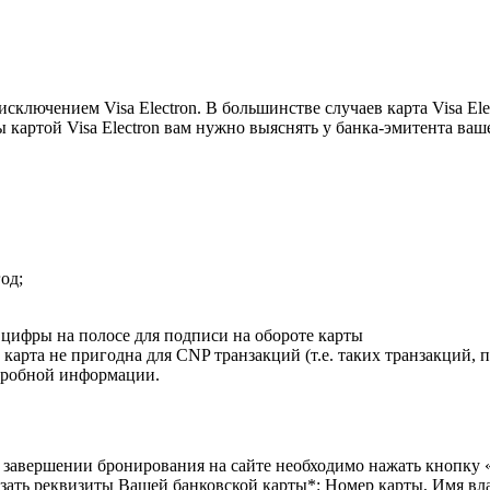
ключением Visa Electron. В большинстве случаев карта Visa Ele
картой Visa Electron вам нужно выяснять у банка-эмитента ваш
од;
е цифры на полосе для подписи на обороте карты
карта не пригодна для CNP транзакций (т.е. таких транзакций, п
одробной информации.
 завершении бронирования на сайте необходимо нажать кнопку 
ать реквизиты Вашей банковской карты*: Номер карты, Имя вл