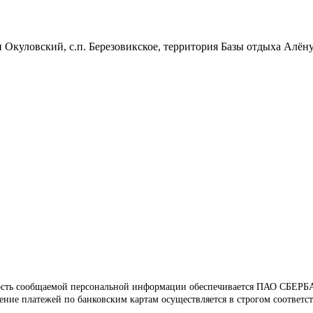
-н Окуловский, с.п. Березовикское, территория Базы отдыха Алёну
ность сообщаемой персональной информации обеспечивается ПАО СБЕРБА
ние платежей по банковским картам осуществляется в строгом соответс